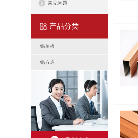
常见问题
产品分类
铝单板
铝方通